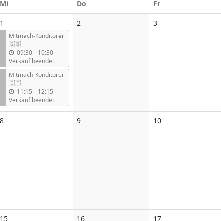
Mittwoch
Donnerstag
Freitag
Mi
Do
Fr
Keine
Keine
1
2
3
Veranstaltungen
Veranstaltungen
Mitmach-Konditorei
🇬🇧
b
09:30
–
10:30
i
Verkauf beendet
s
Mitmach-Konditorei
🇮🇹
b
11:15
–
12:15
i
Verkauf beendet
s
Keine
Keine
Keine
8
9
10
Veranstaltungen
Veranstaltungen
Veranstaltungen
15
16
17