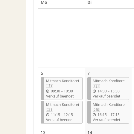
Montag
Dienstag
Mo
Di
Kalender
6
7
Mitmach-Konditorei
Mitmach-Konditorei
🇮🇹
🇮🇹
b
b
09:30
–
10:30
14:30
–
15:30
i
i
Verkauf beendet
Verkauf beendet
s
s
Mitmach-Konditorei
Mitmach-Konditorei
🇮🇹
🇩🇪
b
b
11:15
–
12:15
16:15
–
17:15
i
i
Verkauf beendet
Verkauf beendet
s
s
13
14