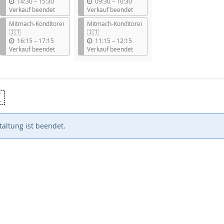
b
b
14:30
–
15:30
09:30
–
10:30
i
i
Verkauf beendet
Verkauf beendet
s
s
Mitmach-Konditorei
Mitmach-Konditorei
🇮🇹
🇮🇹
b
b
16:15
–
17:15
11:15
–
12:15
i
i
Verkauf beendet
Verkauf beendet
s
s

altung ist beendet.