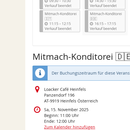
b
b
09:30
–
10:30
14:30
–
15:30
i
i
Verkauf beendet
Verkauf beendet
s
s
Mitmach-Konditorei
Mitmach-Konditorei
🇮🇹
🇩🇪
b
b
11:15
–
12:15
16:15
–
17:15
i
i
Verkauf beendet
Verkauf beendet
s
s
Mitmach-Konditorei 🇩
Der Buchungszeitraum für diese Veranst
Loacker Café Heinfels
Panzendorf 196
AT-9919 Heinfels Österreich
Sa, 15. November 2025
Beginn:
11:00
Uhr
Ende:
12:00
Uhr
Zum Kalender hinzufügen