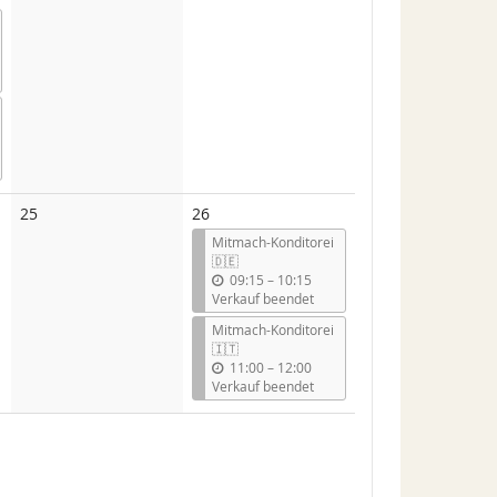
Veranstaltungen
Veranstaltungen
Keine
25
26
Veranstaltungen
Mitmach-Konditorei
🇩🇪
b
09:15
–
10:15
i
Verkauf beendet
s
Mitmach-Konditorei
🇮🇹
b
11:00
–
12:00
i
Verkauf beendet
s