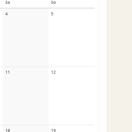
Samstag
Sonntag
Sa
So
Keine
Keine
4
5
Veranstaltungen
Veranstaltungen
Keine
Keine
11
12
Veranstaltungen
Veranstaltungen
Keine
Keine
18
19