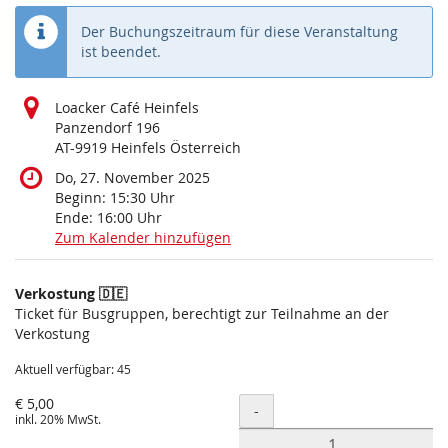
Der Buchungszeitraum für diese Veranstaltung
ist beendet.
Loacker Café Heinfels
Panzendorf 196
AT-9919 Heinfels Österreich
Do, 27. November 2025
Beginn:
15:30
Uhr
Ende:
16:00
Uhr
Zum Kalender hinzufügen
Produkte
Verkostung 🇩🇪
Unkategorisierte
Ticket für Busgruppen, berechtigt zur Teilnahme an der
Verkostung
Produkte
Aktuell verfügbar: 45
€ 5,00
Menge
-
inkl. 20% MwSt.