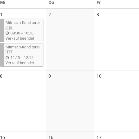
Mittwoch
Donnerstag
Freitag
Mi
Do
Fr
Keine
Keine
1
2
3
Veranstaltungen
Veranstaltungen
Mitmach-Konditorei
🇬🇧
b
09:30
–
10:30
i
Verkauf beendet
s
Mitmach-Konditorei
🇮🇹
b
11:15
–
12:15
i
Verkauf beendet
s
Keine
Keine
Keine
8
9
10
Veranstaltungen
Veranstaltungen
Veranstaltungen
15
16
17