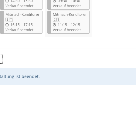
b
b
14:30
–
15:30
09:30
–
10:30
i
i
Verkauf beendet
Verkauf beendet
s
s
Mitmach-Konditorei
Mitmach-Konditorei
🇮🇹
🇮🇹
b
b
16:15
–
17:15
11:15
–
12:15
i
i
Verkauf beendet
Verkauf beendet
s
s

altung ist beendet.