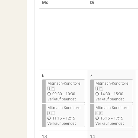
Montag
Dienstag
Mo
Di
Kalender
6
7
Mitmach-Konditorei
Mitmach-Konditorei
🇮🇹
🇮🇹
b
b
09:30
–
10:30
14:30
–
15:30
i
i
Verkauf beendet
Verkauf beendet
s
s
Mitmach-Konditorei
Mitmach-Konditorei
🇮🇹
🇩🇪
b
b
11:15
–
12:15
16:15
–
17:15
i
i
Verkauf beendet
Verkauf beendet
s
s
13
14