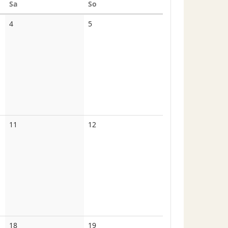
Samstag
Sonntag
Sa
So
Keine
Keine
4
5
Veranstaltungen
Veranstaltungen
Keine
Keine
11
12
Veranstaltungen
Veranstaltungen
Keine
Keine
18
19