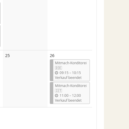
Veranstaltungen
Veranstaltungen
Keine
25
26
Veranstaltungen
Mitmach-Konditorei
🇩🇪
b
09:15
–
10:15
i
Verkauf beendet
s
Mitmach-Konditorei
🇮🇹
b
11:00
–
12:00
i
Verkauf beendet
s