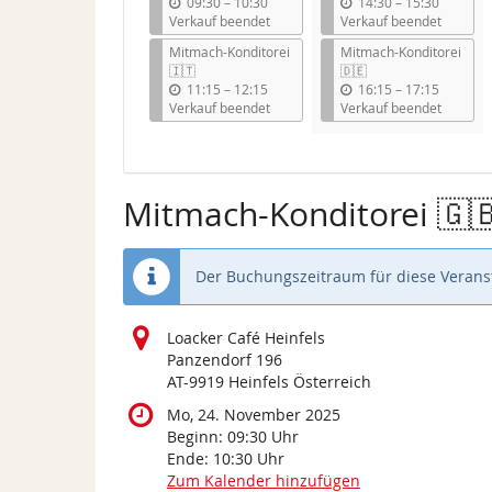
b
b
09:30
–
10:30
14:30
–
15:30
i
i
Verkauf beendet
Verkauf beendet
s
s
Mitmach-Konditorei
Mitmach-Konditorei
🇮🇹
🇩🇪
b
b
11:15
–
12:15
16:15
–
17:15
i
i
Verkauf beendet
Verkauf beendet
s
s
Mitmach-Konditorei 🇬
Der Buchungszeitraum für diese Veranst
Loacker Café Heinfels
Panzendorf 196
AT-9919 Heinfels Österreich
Mo, 24. November 2025
Beginn:
09:30
Uhr
Ende:
10:30
Uhr
Zum Kalender hinzufügen