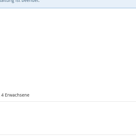
altung ist beendet.
l 4 Erwachsene