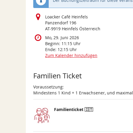
Der Buchungszeitraum für diese Veranst
Loacker Café Heinfels
Panzendorf 196
AT-9919 Heinfels Österreich
Mo, 29. Juni 2026
Beginn:
11:15
Uhr
Ende:
12:15
Uhr
Zum Kalender hinzufügen
Produkte
Familien Ticket
Voraussetzung:
Mindestens 1 Kind + 1 Erwachsener, und maxima
Familienticket 🇮🇹