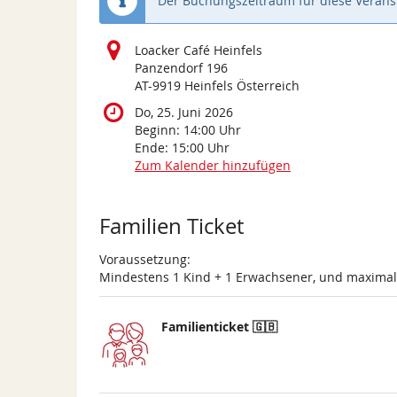
Der Buchungszeitraum für diese Veranst
Loacker Café Heinfels
Panzendorf 196
AT-9919 Heinfels Österreich
Do, 25. Juni 2026
Beginn:
14:00
Uhr
Ende:
15:00
Uhr
Zum Kalender hinzufügen
Produkte
Familien Ticket
Voraussetzung:
Mindestens 1 Kind + 1 Erwachsener, und maxima
Familienticket 🇬🇧