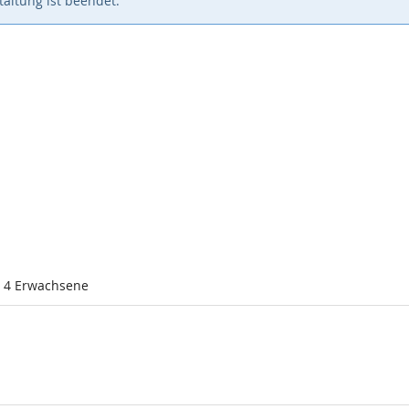
altung ist beendet.
l 4 Erwachsene