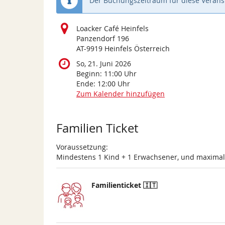
Der Buchungszeitraum für diese Veranst
Loacker Café Heinfels
Panzendorf 196
AT-9919 Heinfels Österreich
So, 21. Juni 2026
Beginn:
11:00
Uhr
Ende:
12:00
Uhr
Zum Kalender hinzufügen
Produkte
Familien Ticket
Voraussetzung:
Mindestens 1 Kind + 1 Erwachsener, und maxima
Familienticket 🇮🇹