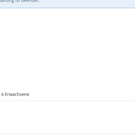
altung ist beendet.
l 4 Erwachsene