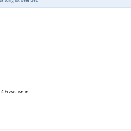
altung ist beendet.
l 4 Erwachsene