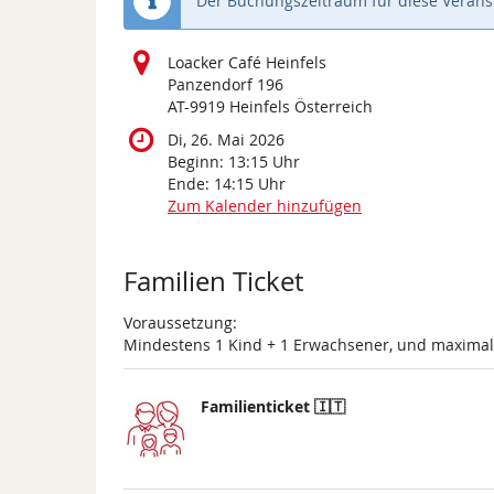
Der Buchungszeitraum für diese Veranst
Loacker Café Heinfels
Panzendorf 196
AT-9919 Heinfels Österreich
Di, 26. Mai 2026
Beginn:
13:15
Uhr
Ende:
14:15
Uhr
Zum Kalender hinzufügen
Produkte
Familien Ticket
Voraussetzung:
Mindestens 1 Kind + 1 Erwachsener, und maxima
Familienticket 🇮🇹