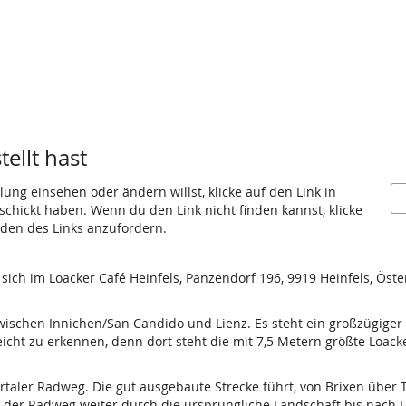
ellt hast
ung einsehen oder ändern willst, klicke auf den Link in
eschickt haben. Wenn du den Link nicht finden kannst, klicke
den des Links anzufordern.
ich im Loacker Café Heinfels, Panzendorf 196, 9919 Heinfels, Öste
zwischen Innichen/San Candido und Lienz. Es steht ein großzügiger
 leicht zu erkennen, denn dort steht die mit 7,5 Metern größte Loac
ertaler Radweg. Die gut ausgebaute Strecke führt, von Brixen über 
uft der Radweg weiter durch die ursprüngliche Landschaft bis nach