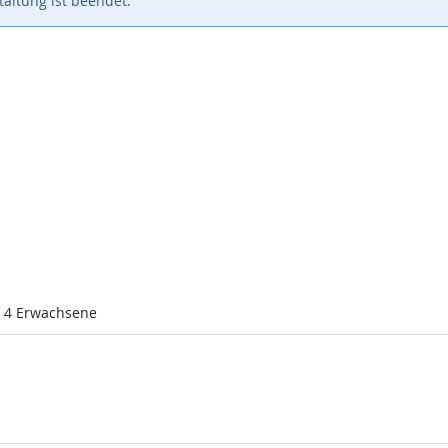
altung ist beendet.
l 4 Erwachsene