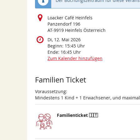
Der Buchungszeitraum für diese Veranst
Loacker Café Heinfels
Panzendorf 196
AT-9919 Heinfels Österreich
Di, 12. Mai 2026
Beginn:
15:45
Uhr
Ende:
16:45
Uhr
Zum Kalender hinzufügen
Produkte
Familien Ticket
Voraussetzung:
Mindestens 1 Kind + 1 Erwachsener, und maxima
Familienticket 🇮🇹