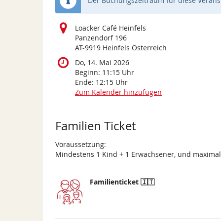
Der Buchungszeitraum für diese Veranst
Loacker Café Heinfels
Panzendorf 196
AT-9919 Heinfels Österreich
Do, 14. Mai 2026
Beginn:
11:15
Uhr
Ende:
12:15
Uhr
Zum Kalender hinzufügen
Produkte
Familien Ticket
Voraussetzung:
Mindestens 1 Kind + 1 Erwachsener, und maxima
Familienticket 🇮🇹