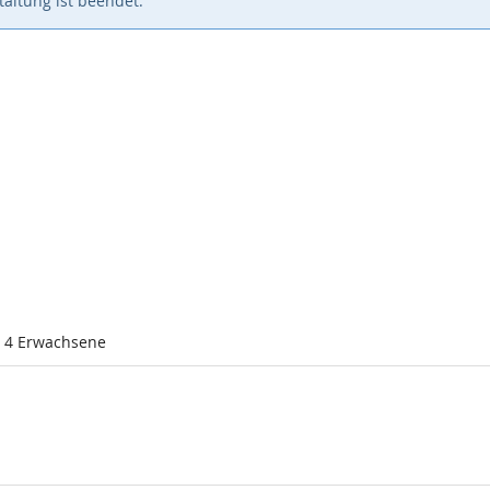
altung ist beendet.
l 4 Erwachsene