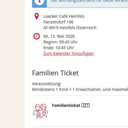
Der Buchungszeitraum für diese Veranst
Loacker Café Heinfels
Panzendorf 196
AT-9919 Heinfels Österreich
Mi, 13. Mai 2026
Beginn:
09:45
Uhr
Ende:
10:45
Uhr
Zum Kalender hinzufügen
Produkte
Familien Ticket
Voraussetzung:
Mindestens 1 Kind + 1 Erwachsener, und maxima
Familienticket 🇮🇹