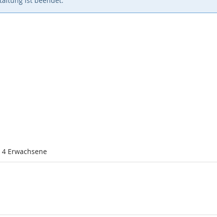
altung ist beendet.
l 4 Erwachsene