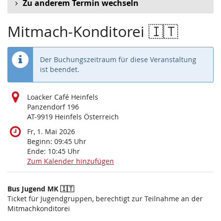
Zu anderem Termin wechseln
Mitmach-Konditorei 🇮🇹
Der Buchungszeitraum für diese Veranstaltung
ist beendet.
Loacker Café Heinfels
Panzendorf 196
AT-9919 Heinfels Österreich
Fr, 1. Mai 2026
Beginn:
09:45
Uhr
Ende:
10:45
Uhr
Zum Kalender hinzufügen
Produkte
Bus Jugend MK 🇮🇹
Unkategorisierte
Ticket für Jugendgruppen, berechtigt zur Teilnahme an der
Mitmachkonditorei
Produkte