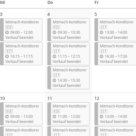
Mittwoch
Donnerstag
Freitag
Mi
Do
Fr
3
4
5
Mitmach-Konditorei
Mitmach-Konditorei
Mitmach-Konditorei
🇩🇪
🇩🇪
🇮🇹
b
b
b
09:00
–
12:00
09:30
–
10:30
13:00
–
14:00
i
i
i
Verkauf beendet
Verkauf beendet
Verkauf beendet
s
s
s
Mitmach-Konditorei
Mitmach-Konditorei
Mitmach-Konditorei
🇮🇹
🇮🇹
🇮🇹
b
b
b
16:15
–
17:15
11:15
–
12:15
16:30
–
17:30
i
i
i
Verkauf beendet
Verkauf beendet
Verkauf beendet
s
s
s
Mitmach-Konditorei
🇮🇹
b
14:30
–
15:30
i
Verkauf beendet
s
10
11
12
Mitmach-Konditorei
Mitmach-Konditorei
Mitmach-Konditorei
🇩🇪
🇩🇪
🇮🇹
b
b
b
09:00
–
13:00
11:00
–
12:00
13:00
–
14:00
i
i
i
Verkauf beendet
Verkauf beendet
Verkauf beendet
s
s
s
Mitmach-Konditorei
Mitmach-Konditorei
Mitmach-Konditorei
🇮🇹
🇮🇹
🇮🇹