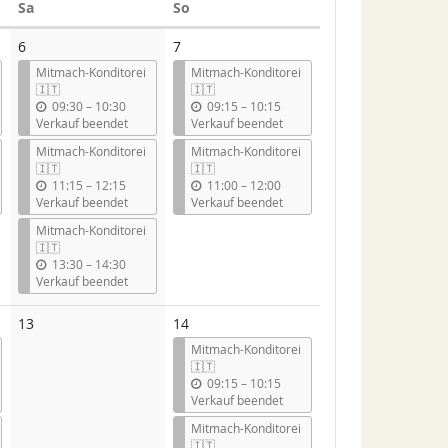
Samstag
Sonntag
Sa
So
6
7
Mitmach-Konditorei
Mitmach-Konditorei
🇮🇹
🇮🇹
b
b
09:30
–
10:30
09:15
–
10:15
i
i
Verkauf beendet
Verkauf beendet
s
s
Mitmach-Konditorei
Mitmach-Konditorei
🇮🇹
🇮🇹
b
b
11:15
–
12:15
11:00
–
12:00
i
i
Verkauf beendet
Verkauf beendet
s
s
Mitmach-Konditorei
🇮🇹
b
13:30
–
14:30
i
Verkauf beendet
s
Keine
13
14
Veranstaltungen
Mitmach-Konditorei
🇮🇹
b
09:15
–
10:15
i
Verkauf beendet
s
Mitmach-Konditorei
🇮🇹