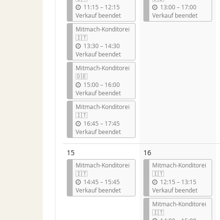
b
b
11:15
–
12:15
13:00
–
17:00
i
i
Verkauf beendet
Verkauf beendet
s
s
Mitmach-Konditorei
🇮🇹
b
13:30
–
14:30
i
Verkauf beendet
s
Mitmach-Konditorei
🇩🇪
b
15:00
–
16:00
i
Verkauf beendet
s
Mitmach-Konditorei
🇮🇹
b
16:45
–
17:45
i
Verkauf beendet
s
15
16
Mitmach-Konditorei
Mitmach-Konditorei
🇮🇹
🇮🇹
b
b
14:45
–
15:45
12:15
–
13:15
i
i
Verkauf beendet
Verkauf beendet
s
s
Mitmach-Konditorei
🇮🇹