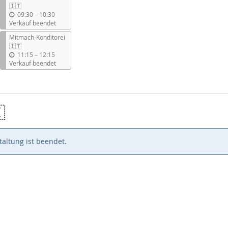
🇮🇹
b
09:30
–
10:30
i
Verkauf beendet
s
Mitmach-Konditorei
🇮🇹
b
11:15
–
12:15
i
Verkauf beendet
s

altung ist beendet.