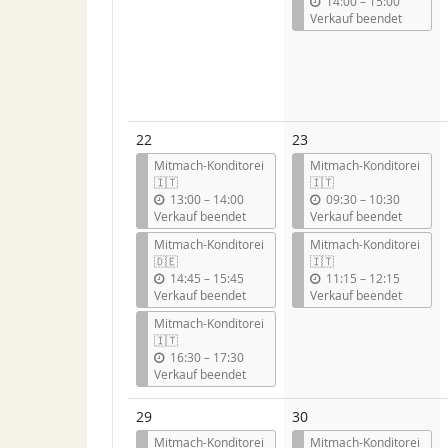
b
14:00
–
15:00
i
Verkauf beendet
s
22
23
Mitmach-Konditorei
Mitmach-Konditorei
🇮🇹
🇮🇹
b
b
13:00
–
14:00
09:30
–
10:30
i
i
Verkauf beendet
Verkauf beendet
s
s
Mitmach-Konditorei
Mitmach-Konditorei
🇩🇪
🇮🇹
b
b
14:45
–
15:45
11:15
–
12:15
i
i
Verkauf beendet
Verkauf beendet
s
s
Mitmach-Konditorei
🇮🇹
b
16:30
–
17:30
i
Verkauf beendet
s
29
30
Mitmach-Konditorei
Mitmach-Konditorei