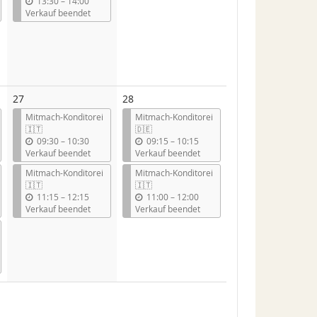
b
13:30
–
14:00
i
Verkauf beendet
s
27
28
Mitmach-Konditorei
Mitmach-Konditorei
🇮🇹
🇩🇪
b
b
09:30
–
10:30
09:15
–
10:15
i
i
Verkauf beendet
Verkauf beendet
s
s
Mitmach-Konditorei
Mitmach-Konditorei
🇮🇹
🇮🇹
b
b
11:15
–
12:15
11:00
–
12:00
i
i
Verkauf beendet
Verkauf beendet
s
s