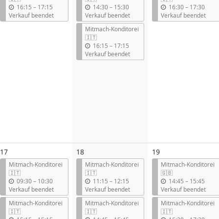
b
b
b
16:15
–
17:15
14:30
–
15:30
16:30
–
17:30
i
i
i
Verkauf beendet
Verkauf beendet
Verkauf beendet
s
s
s
Mitmach-Konditorei
🇮🇹
b
16:15
–
17:15
i
Verkauf beendet
s
17
18
19
Mitmach-Konditorei
Mitmach-Konditorei
Mitmach-Konditorei
🇮🇹
🇮🇹
🇬🇧
b
b
b
09:30
–
10:30
11:15
–
12:15
14:45
–
15:45
i
i
i
Verkauf beendet
Verkauf beendet
Verkauf beendet
s
s
s
Mitmach-Konditorei
Mitmach-Konditorei
Mitmach-Konditorei
🇮🇹
🇮🇹
🇮🇹