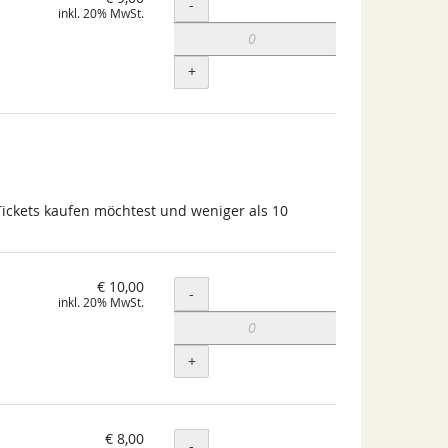
Menge
-
inkl. 20% MwSt.
+
Tickets kaufen möchtest und weniger als 10
€ 10,00
Menge
-
inkl. 20% MwSt.
+
€ 8,00
Menge
-