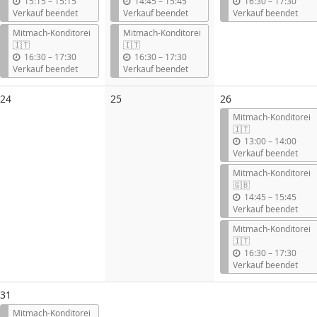
b
b
b
15:15
–
15:15
14:45
–
15:45
16:30
–
17:30
i
i
i
Verkauf beendet
Verkauf beendet
Verkauf beendet
s
s
s
Mitmach-Konditorei
Mitmach-Konditorei
🇮🇹
🇮🇹
b
b
16:30
–
17:30
16:30
–
17:30
i
i
Verkauf beendet
Verkauf beendet
s
s
Keine
Keine
24
25
26
Veranstaltungen
Veranstaltungen
Mitmach-Konditorei
🇮🇹
b
13:00
–
14:00
i
Verkauf beendet
s
Mitmach-Konditorei
🇬🇧
b
14:45
–
15:45
i
Verkauf beendet
s
Mitmach-Konditorei
🇮🇹
b
16:30
–
17:30
i
Verkauf beendet
s
31
Mitmach-Konditorei