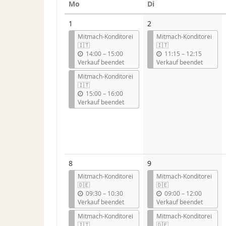
Montag
Dienstag
Mo
Di
Kalender
1
2
Mitmach-Konditorei
Mitmach-Konditorei
🇮🇹
🇮🇹
b
b
14:00
–
15:00
11:15
–
12:15
i
i
Verkauf beendet
Verkauf beendet
s
s
Mitmach-Konditorei
🇮🇹
b
15:00
–
16:00
i
Verkauf beendet
s
8
9
Mitmach-Konditorei
Mitmach-Konditorei
🇩🇪
🇩🇪
b
b
09:30
–
10:30
09:00
–
12:00
i
i
Verkauf beendet
Verkauf beendet
s
s
Mitmach-Konditorei
Mitmach-Konditorei
🇮🇹
🇩🇪