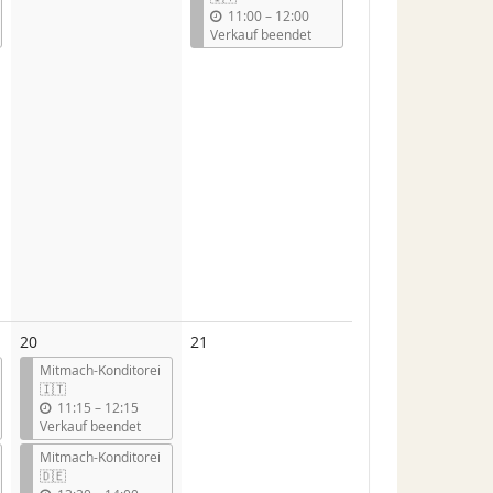
b
11:00
–
12:00
i
Verkauf beendet
s
Keine
20
21
Veranstaltungen
Mitmach-Konditorei
🇮🇹
b
11:15
–
12:15
i
Verkauf beendet
s
Mitmach-Konditorei
🇩🇪