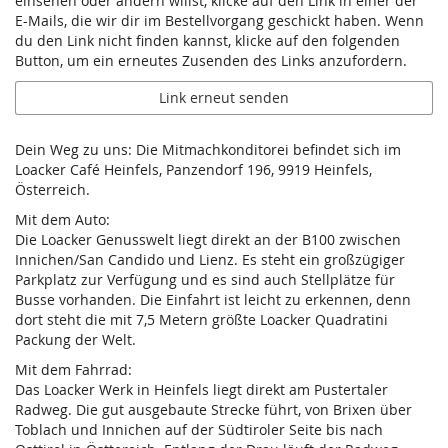
einsehen oder ändern willst, klicke auf den Link in einer der
E-Mails, die wir dir im Bestellvorgang geschickt haben. Wenn
du den Link nicht finden kannst, klicke auf den folgenden
Button, um ein erneutes Zusenden des Links anzufordern.
Link erneut senden
Dein Weg zu uns: Die Mitmachkonditorei befindet sich im
Loacker Café Heinfels, Panzendorf 196, 9919 Heinfels,
Österreich.
Mit dem Auto:
Die Loacker Genusswelt liegt direkt an der B100 zwischen
Innichen/San Candido und Lienz. Es steht ein großzügiger
Parkplatz zur Verfügung und es sind auch Stellplätze für
Busse vorhanden. Die Einfahrt ist leicht zu erkennen, denn
dort steht die mit 7,5 Metern größte Loacker Quadratini
Packung der Welt.
Mit dem Fahrrad:
Das Loacker Werk in Heinfels liegt direkt am Pustertaler
Radweg. Die gut ausgebaute Strecke führt, von Brixen über
Toblach und Innichen auf der Südtiroler Seite bis nach