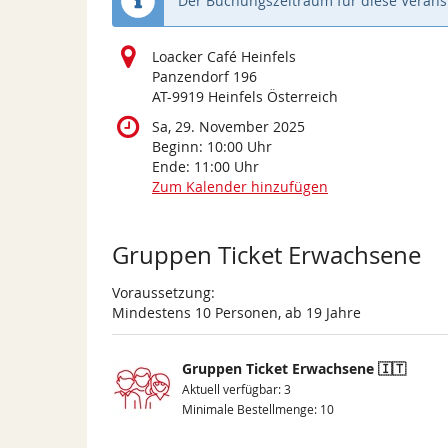
Der Buchungszeitraum für diese Veranst
Loacker Café Heinfels
Panzendorf 196
AT-9919 Heinfels Österreich
Sa, 29. November 2025
Beginn:
10:00
Uhr
Ende:
11:00
Uhr
Zum Kalender hinzufügen
Produkte
Gruppen Ticket Erwachsene
Voraussetzung:
Mindestens 10 Personen, ab 19 Jahre
Gruppen Ticket Erwachsene 🇮🇹
Aktuell verfügbar: 3
Minimale Bestellmenge: 10