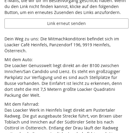
E-Mails, die wir dir im Bestellvorgang geschickt haben. Wenn
du den Link nicht finden kannst, klicke auf den folgenden
Button, um ein erneutes Zusenden des Links anzufordern.
Link erneut senden
Dein Weg zu uns: Die Mitmachkonditorei befindet sich im
Loacker Café Heinfels, Panzendorf 196, 9919 Heinfels,
Österreich.
Mit dem Auto:
Die Loacker Genusswelt liegt direkt an der B100 zwischen
Innichen/San Candido und Lienz. Es steht ein großzügiger
Parkplatz zur Verfügung und es sind auch Stellplätze für
Busse vorhanden. Die Einfahrt ist leicht zu erkennen, denn
dort steht die mit 7,5 Metern größte Loacker Quadratini
Packung der Welt.
Mit dem Fahrrad:
Das Loacker Werk in Heinfels liegt direkt am Pustertaler
Radweg. Die gut ausgebaute Strecke führt, von Brixen über
Toblach und Innichen auf der Südtiroler Seite bis nach
Osttirol in Östtereich. Entlang der Drau läuft der Radweg